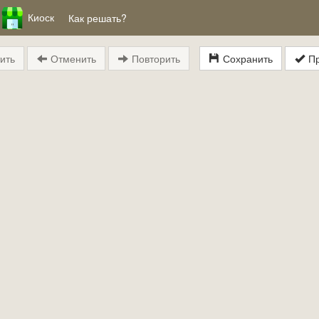
Киоск
Как решать?
ить
Отменить
Повторить
Сохранить
Пр