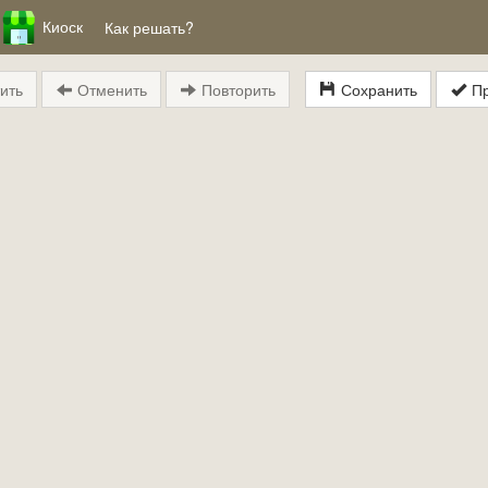
Киоск
Как решать?
ить
Отменить
Повторить
Сохранить
Пр