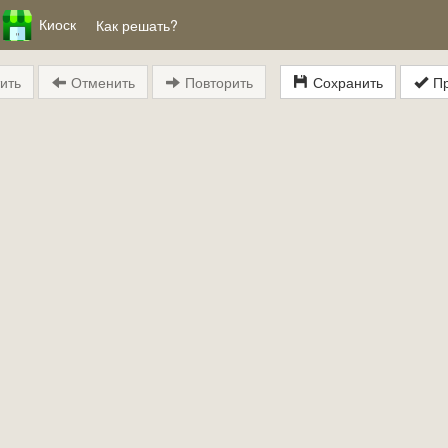
Киоск
Как решать?
ить
Отменить
Повторить
Сохранить
Пр