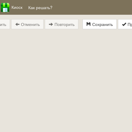
Киоск
Как решать?
ить
Отменить
Повторить
Сохранить
Пр