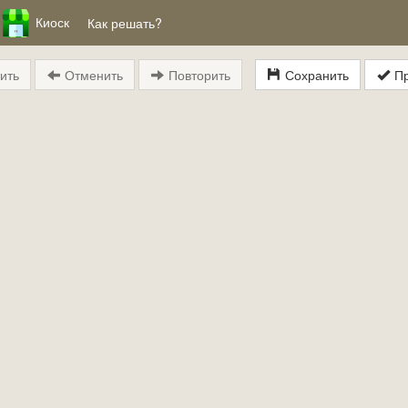
Киоск
Как решать?
ить
Отменить
Повторить
Сохранить
Пр