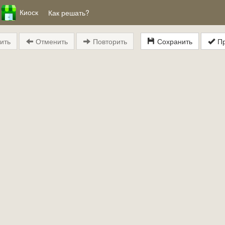
Киоск
Как решать?
ить
Отменить
Повторить
Сохранить
Пр