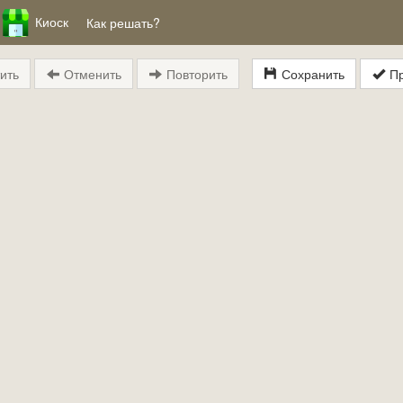
Киоск
Как решать?
ить
Отменить
Повторить
Сохранить
Пр