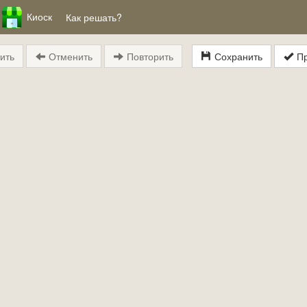
Киоск
Как решать?
ить
Отменить
Повторить
Сохранить
Пр